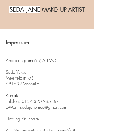
SEDA JAN
E
MAKE- UP ARTIST
Impressum
Angaben gemäß § 5 TMG
Seda Yüksel
Meerfeldstr- 63
68163 Mannheim
Kontakt
Telefon: 0157 320 285 36
E-Mail: sedajanemua@gmail.com
Haftung für Inhalte
Als Diensteanbieter sind wir gemäß § 7